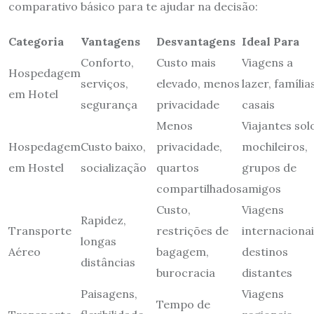
comparativo básico para te ajudar na decisão:
Categoria
Vantagens
Desvantagens
Ideal Para
Conforto,
Custo mais
Viagens a
Hospedagem
serviços,
elevado, menos
lazer, família
em Hotel
segurança
privacidade
casais
Menos
Viajantes sol
Hospedagem
Custo baixo,
privacidade,
mochileiros,
em Hostel
socialização
quartos
grupos de
compartilhados
amigos
Custo,
Viagens
Rapidez,
Transporte
restrições de
internacionai
longas
Aéreo
bagagem,
destinos
distâncias
burocracia
distantes
Paisagens,
Viagens
Tempo de