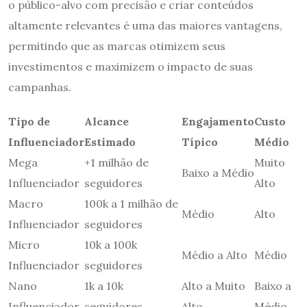
o público-alvo com precisão e criar conteúdos
altamente relevantes é uma das maiores vantagens,
permitindo que as marcas otimizem seus
investimentos e maximizem o impacto de suas
campanhas.
Tipo de
Alcance
Engajamento
Custo
Influenciador
Estimado
Típico
Médio
Mega
+1 milhão de
Muito
Baixo a Médio
Influenciador
seguidores
Alto
Macro
100k a 1 milhão de
Médio
Alto
Influenciador
seguidores
Micro
10k a 100k
Médio a Alto
Médio
Influenciador
seguidores
Nano
1k a 10k
Alto a Muito
Baixo a
Influenciador
seguidores
Alto
Médio