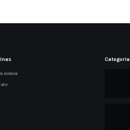
inas
Categoria
m somos
tato