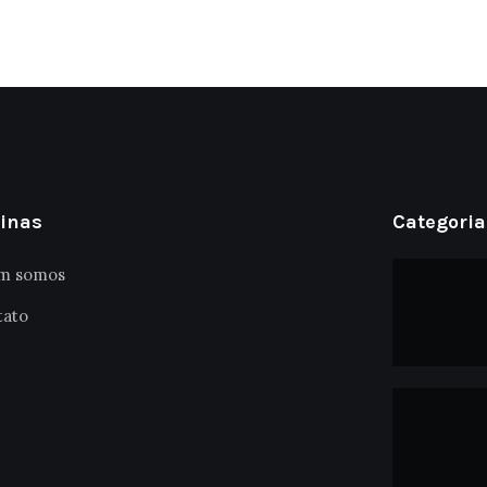
inas
Categoria
m somos
tato