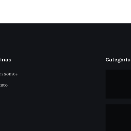
inas
Categoria
m somos
tato