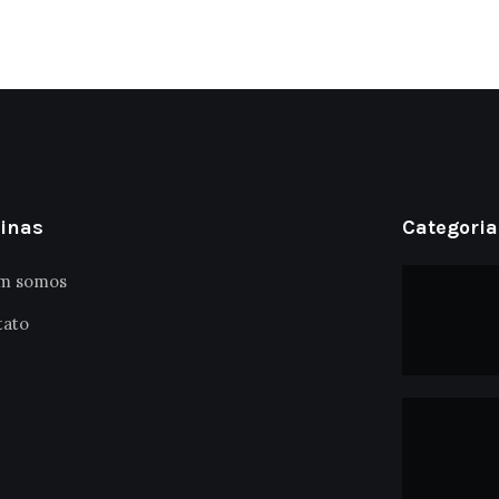
inas
Categoria
m somos
tato