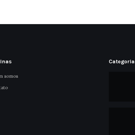
inas
Categoria
m somos
tato