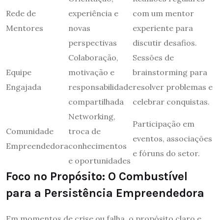
Rede de
experiência e
com um mentor
Mentores
novas
experiente para
perspectivas
discutir desafios.
Colaboração,
Sessões de
Equipe
motivação e
brainstorming para
Engajada
responsabilidade
resolver problemas e
compartilhada
celebrar conquistas.
Networking,
Participação em
Comunidade
troca de
eventos, associações
Empreendedora
conhecimentos
e fóruns do setor.
e oportunidades
Foco no Propósito: O Combustível
para a Persistência Empreendedora
Em momentos de crise ou falha, o propósito claro e